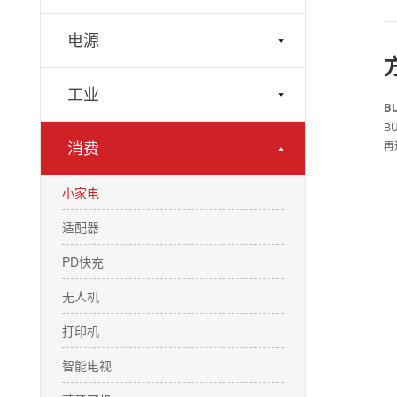
电源
工业
B
B
再
消费
小家电
适配器
PD快充
无人机
打印机
智能电视