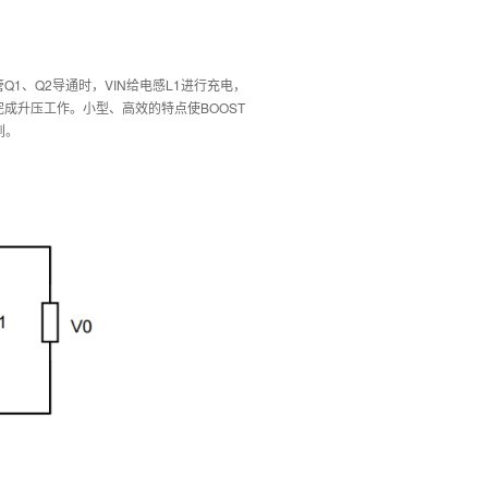
1、Q2导通时，VIN给电感L1进行充电，
完成升压工作。小型、高效的特点使BOOST
到。