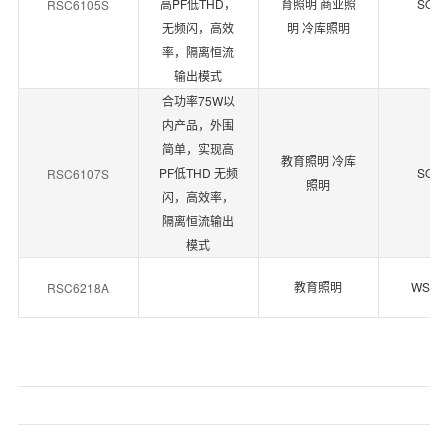
高PF低THD，
育照明 商业照
SOP-
RSC6105S
无频闪，高效
明 冷库照明
率，隔离恒流
输出模式
合功率75W以
内产品，外围
简单，实现高
教育照明 冷库
PF低THD 无频
SOP-
RSC6107S
照明
闪，高效率，
隔离恒流输出
模式
教育照明
WSOP
RSC6218A