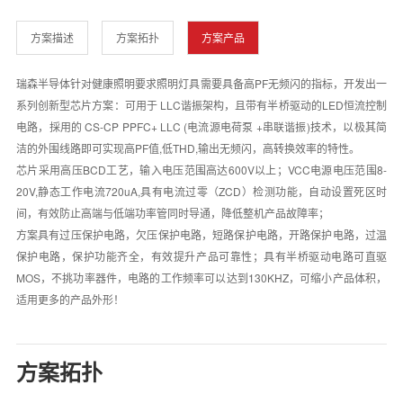
方案描述
方案拓扑
方案产品
瑞森半导体针对健康照明要求照明灯具需要具备高PF无频闪的指标，开发出一
系列创新型芯片方案：可用于 LLC谐振架构，且带有半桥驱动的LED恒流控制
电路，採用的 CS-CP PPFC+ LLC (电流源电荷泵 +串联谐振)技术，以极其简
洁的外围线路即可实现高PF值,低THD,输出无频闪，高转换效率的特性。
芯片采用高压BCD工艺，输入电压范围高达600V以上；VCC电源电压范围8-
20V,静态工作电流720uA,具有电流过零（ZCD）检测功能，自动设置死区时
间，有效防止高端与低端功率管同时导通，降低整机产品故障率；
方案具有过压保护电路，欠压保护电路，短路保护电路，开路保护电路，过温
保护电路，保护功能齐全，有效提升产品可靠性；具有半桥驱动电路可直驱
MOS，不挑功率器件，电路的工作频率可以达到130KHZ，可缩小产品体积，
适用更多的产品外形！
方案拓扑