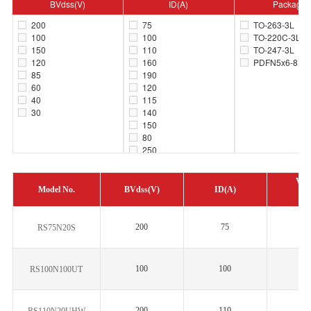
BVdss(V)
ID(A)
Package
200
75
TO-263-3L
100
100
TO-220C-3L
150
110
TO-247-3L
120
160
PDFN5x6-8L
85
190
60
120
40
115
30
140
150
80
250
60
Vth
Model No.
BVdss(V)
ID(A)
Mi
200
75
2.
RS75N20S
100
100
1.
RS100N100UT
200
110
2.