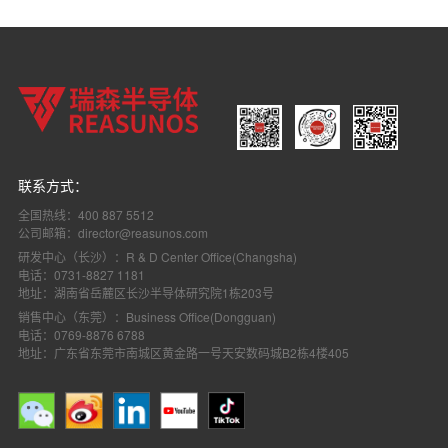
120
100
1.
RS120N100US
120
100
1.
RS120N100UT
100
190
2
RS100N190T
联系方式：
100
190
2
RS100N190S
全国热线：400 887 5512
公司邮箱：director@reasunos.com
研发中心（长沙）：R & D Center Office(Changsha)
100
120
2
RS100N120T
电话：0731-8827 1181
地址：湖南省岳麓区长沙半导体研究院1栋203号
销售中心（东莞）：Business Office(Dongguan)
100
120
2
RS100N120S
电话：0769-8876 6788
地址：广东省东莞市南城区黄金路一号天安数码城B2栋4楼405
100
115
2
RS100N115S