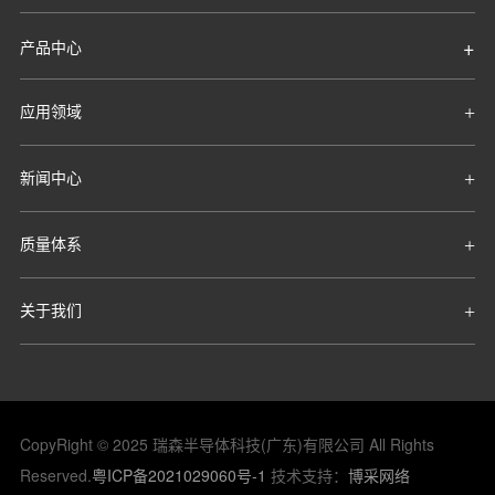
100
100
1.
RS100N100UG
产品中心
100
100
2.
RS100N100UHG
应用领域
85
140
2.
RS85N140T
新闻中心
85
150
2
RS85N150T
质量体系
85
150
2
RS85N150S
关于我们
60
160
2.
RS60N160UHT
60
160
2.
RS60N160UHG
CopyRight © 2025 瑞森半导体科技(广东)有限公司 All Rights
60
80
2.
RS60N80UHT
Reserved.
粤ICP备2021029060号-1
技术支持：
博采网络