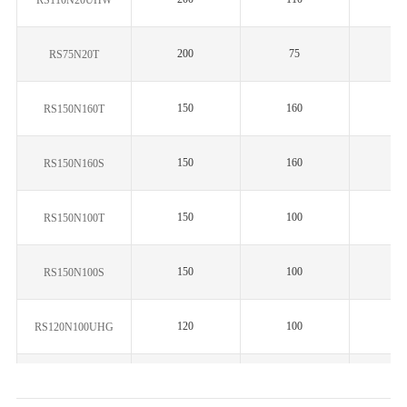
RS110N20UHW
200
75
2.
RS75N20T
150
160
2.
RS150N160T
150
160
2.
RS150N160S
150
100
2.
RS150N100T
150
100
2.
RS150N100S
120
100
2.
RS120N100UHG
120
100
2.
RS120N100UHS