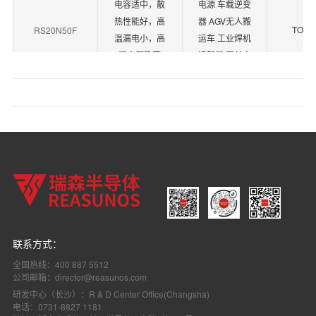
电容适中，散
电源 车载逆变
热性能好，高
器 AGV无人搬
TO-2
RS20N50F
温漏电小，高
运车 工业焊机
温电压跌落
适配器 开关电
小。
源 PC电源
户外便携储能
超小内阻，结
电源 车载逆变
电容适中，散
器 工业焊机 适
热性能好，高
配器 单相离线
TO-2
RS18N50F
温漏电小，高
式不间断电源
温电压跌落
开关电源 PC电
小。
源
超小内阻，结
电容适中，散
车载逆变器 工
热性能好，高
业焊机 单相离
联系方式：
TO-2
RS9N50F
温漏电小，高
线式不间断电
全国热线：400 887 5512
温电压跌落
源 PC电源
公司邮箱：director@reasunos.com
小。
研发中心（长沙）：R & D Center Office(Changsha)
电话：0731-8827 1181
超小内阻，结