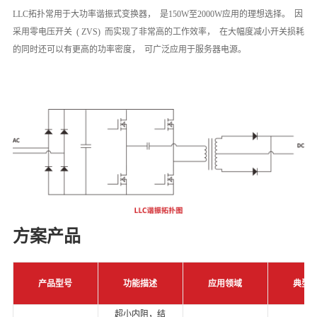
LLC拓扑常用于大功率谐振式变换器， 是150W至2000W应用的理想选择。 因
采用零电压开关 ( ZVS) 而实现了非常高的工作效率， 在大幅度减小开关损耗
的同时还可以有更高的功率密度， 可广泛应用于服务器电源。
方案产品
产品型号
功能描述
应用领域
典型
超小内阻，结