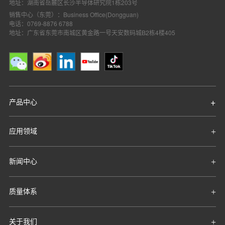
地址：湖南省岳麓区长沙半导体研究院1栋203号
车载逆变器 工
电容适中，散
销售中心（东莞）：Business Office(Dongguan)
业焊机 单相离
热性能好，高
电话：0769-8876 6788
线式不间断电
TO-2
RS10N50F
地址：广东省东莞市南城区黄金路一号天安数码城B2栋4楼405
温漏电小，高
源 开关电源
温电压跌落
PC电源
小。
户外便携储能
超小内阻，结
电源 车载逆变
电容适中，散
器 工业焊机 适
热性能好，高
产品中心
配器 单相离线
TO-2
RS13N50F
温漏电小，高
式不间断电源
温电压跌落
开关电源 PC电
应用领域
小。
源
户外便携储能
超小内阻，结
新闻中心
电源 车载逆变
电容适中，散
器 工业焊机 适
热性能好，高
配器 单相离线
TO-2
RS15N50F
质量体系
温漏电小，高
式不间断电源
温电压跌落
开关电源 PC电
小。
关于我们