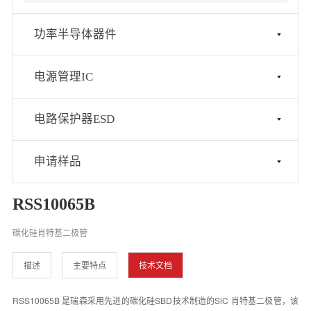
功率半导体器件
电源管理IC
电路保护器ESD
申请样品
RSS10065B
碳化硅肖特基二极管
描述
主要特点
技术文档
RSS10065B 是瑞森采用先进的碳化硅SBD技术制造的SiC 肖特基二极管，该