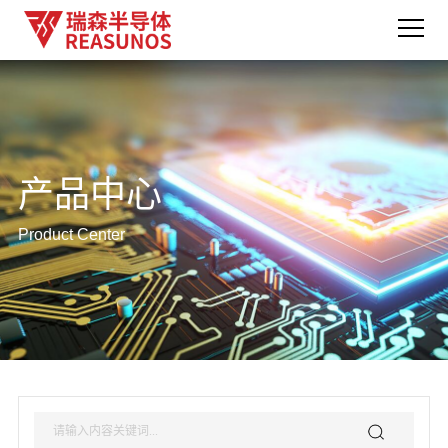
产品中心
Product Center