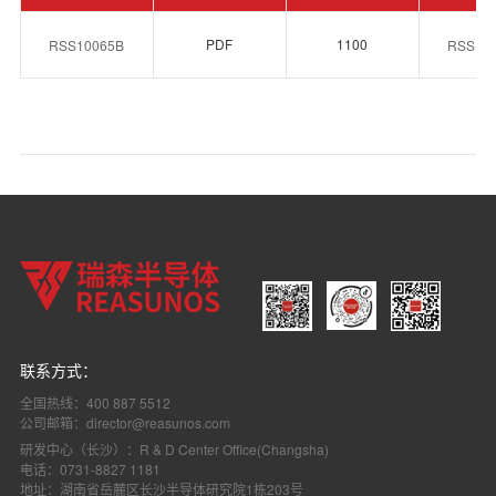
PDF
1100
RSS10065B
RSS10
联系方式：
全国热线：400 887 5512
公司邮箱：director@reasunos.com
研发中心（长沙）：R & D Center Office(Changsha)
电话：0731-8827 1181
地址：湖南省岳麓区长沙半导体研究院1栋203号