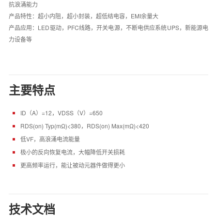
抗浪涌能力
产品特性：超小内阻，超小封装，超低结电容，EMI余量大
产品应用：LED驱动，PFC线路，开关电源，不断电供应系统UPS，新能源电
力设备等
主要特点
ID（A）=12，VDSS（V）=650
RDS(on) Typ(mΩ)<380，RDS(on) Max(mΩ)<420
低VF，高浪涌电流能量
极小的反向恢复电流，大幅降低开关损耗
更高频率运行，能让被动元器件做得更小
技术文档