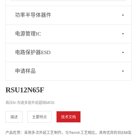
功率半导体器件
电源管理IC
电路保护器ESD
申请样品
RSU12N65F
高压N-沟道多层外延超结MOS
描述
主要特点
技术文档
产品优势：采用多次外延工艺制作，与Trench工艺相比，具有优异的抗EMI及